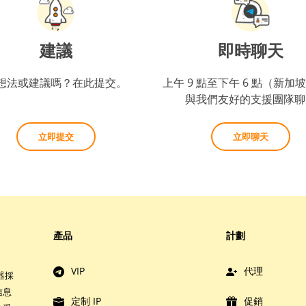
建議
即時聊天
想法或建議嗎？在此提交。
上午 9 點至下午 6 點（新加
與我們友好的支援團隊聊
立即提交
立即聊天
產品
計劃
VIP
代理
器採
信息
定制 IP
促銷