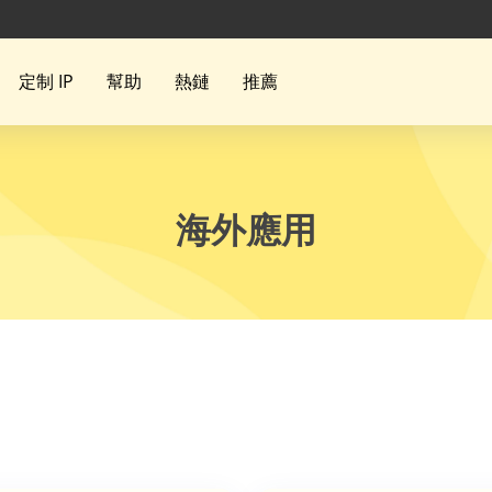
定制 IP
幫助
熱鏈
推薦
海外應用